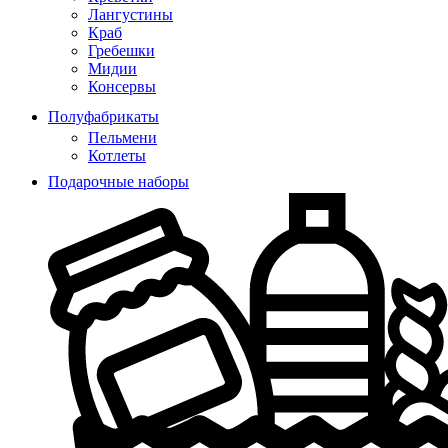
Лангустины
Краб
Гребешки
Мидии
Консервы
Полуфабрикаты
Пельмени
Котлеты
Подарочные наборы