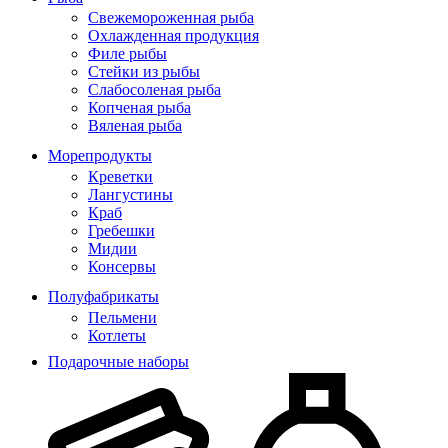
Свежемороженная рыба
Охлажденная продукция
Филе рыбы
Стейки из рыбы
Слабосоленая рыба
Копченая рыба
Вяленая рыба
Морепродукты
Креветки
Лангустины
Краб
Гребешки
Мидии
Консервы
Полуфабрикаты
Пельмени
Котлеты
Подарочные наборы