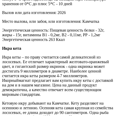
хранения от 0*С до плюс 5*С - 10 дней
Вылов или дата изготовления:
2026
Место вылова, или забоя, или изготовления:
Камчатка
Энергетическая ценность:
Пищевая ценность белки - 32г,
жиры - 15г, витамины В1 - 0,2мг, В2 - 0,11мг, РР - 1,2мг
Энергетическая ценность 263 Ккал
Икра кета
Икра кеты – по праву считается самой деликатесной из
лососевых. Ее отличает характерный желтовато-оранжевый
цвет, и гигантский размер икринок - одна икринка может
достигать 9 миллиметров в диаметре. Наиболее ценной
считается икра кеты размером 4-7 миллиметров.
Икорныймагнат предлагает вам купить икру кеты с доставкой
на дом и в нашем магазине. Цена на данный продукт
демократична, а качество отвечает всем существующим
мировым стандартам.
Кетовую икру добывают на Камчатке. Кету разделяют на
осеннюю и летнюю. Осенняя кета самая крупная из семейства
лососевых, ее длина доходит до 90 сантиметров. Одна рыба