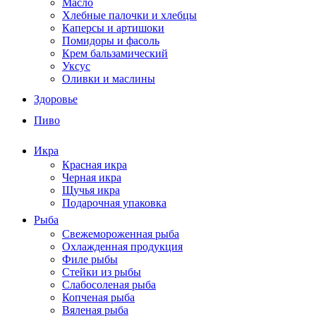
Масло
Хлебные палочки и хлебцы
Каперсы и артишоки
Помидоры и фасоль
Крем бальзамический
Уксус
Оливки и маслины
Здоровье
Пиво
Икра
Красная икра
Черная икра
Щучья икра
Подарочная упаковка
Рыба
Свежемороженная рыба
Охлажденная продукция
Филе рыбы
Стейки из рыбы
Слабосоленая рыба
Копченая рыба
Вяленая рыба