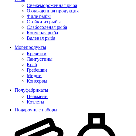
Свежемороженная рыба
Охлажденная продукция
Филе рыбы
Стейки из рыбы
Слабосоленая рыба
Копченая рыба
Вяленая рыба
Морепродукты
Креветки
Лангустины
Краб
Гребешки
Мидии
Консервы
Полуфабрикаты
Пельмени
Котлеты
Подарочные наборы