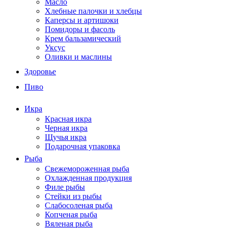
Масло
Хлебные палочки и хлебцы
Каперсы и артишоки
Помидоры и фасоль
Крем бальзамический
Уксус
Оливки и маслины
Здоровье
Пиво
Икра
Красная икра
Черная икра
Щучья икра
Подарочная упаковка
Рыба
Свежемороженная рыба
Охлажденная продукция
Филе рыбы
Стейки из рыбы
Слабосоленая рыба
Копченая рыба
Вяленая рыба