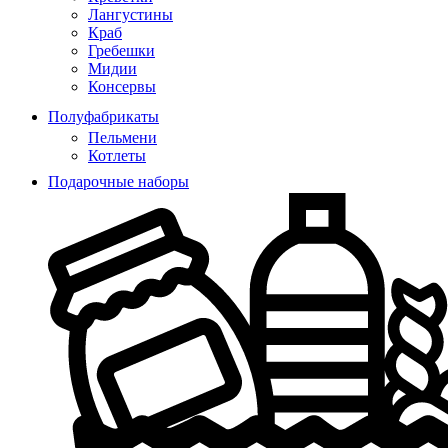
Лангустины
Краб
Гребешки
Мидии
Консервы
Полуфабрикаты
Пельмени
Котлеты
Подарочные наборы