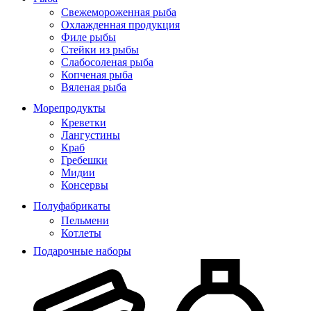
Свежемороженная рыба
Охлажденная продукция
Филе рыбы
Стейки из рыбы
Слабосоленая рыба
Копченая рыба
Вяленая рыба
Морепродукты
Креветки
Лангустины
Краб
Гребешки
Мидии
Консервы
Полуфабрикаты
Пельмени
Котлеты
Подарочные наборы