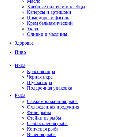
Масло
Хлебные палочки и хлебцы
Каперсы и артишоки
Помидоры и фасоль
Крем бальзамический
Уксус
Оливки и маслины
Здоровье
Пиво
Икра
Красная икра
Черная икра
Щучья икра
Подарочная упаковка
Рыба
Свежемороженная рыба
Охлажденная продукция
Филе рыбы
Стейки из рыбы
Слабосоленая рыба
Копченая рыба
Вяленая рыба