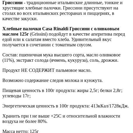
Гриссини
- традиционные итальянские длинные, тонкие и
хрустящие хлебные палочки. Гриссини присутствуют на
столах во всех итальянских ресторанах и пиццериях, в
качестве закуски.
Хлебные палочки Casa Rinaldi Гриссини с оливковым
маслом 125г
(Grissini) подойдут в качестве аперитива перед
едой или к салатам вместо хлеба. Удивительный вкус
получается в сочетании с томатным соусом.
Состав: пшеничная мука высшего сорта, масло оливковое
(11%), экстракт солода (ячмень, кукуруза), соль, дрожжи.
Продукт НЕ СОДЕРЖИТ пальмовое масло.
Возможно содержание следов молока и кунжута.
Пищевая ценность в 100г продукта: жиры 2,5г; белки 2,8г;
углеводы 17г;
Энергетическая ценность в 100г продукта: 413кКал/1728кДж.
Хранить при t не выше +25С и относительной влажности
воздуха не более 80%.
Масса нетто: 125г