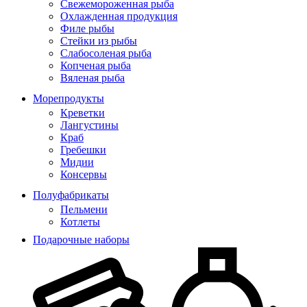
Свежемороженная рыба
Охлажденная продукция
Филе рыбы
Стейки из рыбы
Слабосоленая рыба
Копченая рыба
Вяленая рыба
Морепродукты
Креветки
Лангустины
Краб
Гребешки
Мидии
Консервы
Полуфабрикаты
Пельмени
Котлеты
Подарочные наборы