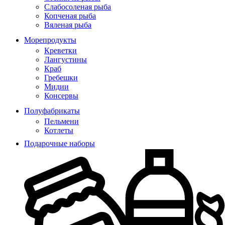
Слабосоленая рыба
Копченая рыба
Вяленая рыба
Морепродукты
Креветки
Лангустины
Краб
Гребешки
Мидии
Консервы
Полуфабрикаты
Пельмени
Котлеты
Подарочные наборы