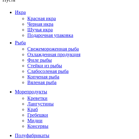
Икра
Красная икра
Черная икра
Щучья икра
Подарочная упаковка
Рыба
Свежемороженная рыба
Охлажденная продукция
Филе рыбы
Стейки из рыбы
Слабосоленая рыба
Копченая рыба
Вяленая рыба
Морепродукты
Креветки
Лангустины
Краб
Гребешки
Мидии
Консервы
Полуфабрикаты